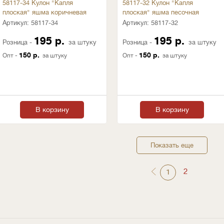
58117-34 Кулон "Капля
58117-32 Кулон "Капля
плоская" яшма коричневая
плоская" яшма песочная
Артикул:
58117-34
Артикул:
58117-32
195 р.
195 р.
Розница -
за штуку
Розница -
за штуку
150 р.
150 р.
Опт -
за штуку
Опт -
за штуку
В корзину
В корзину
Показать еще
2
1