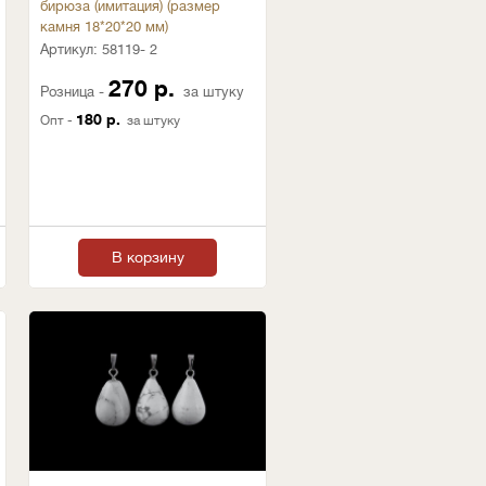
бирюза (имитация) (размер
камня 18*20*20 мм)
Артикул:
58119- 2
270 р.
Розница -
за штуку
180 р.
Опт -
за штуку
В корзину