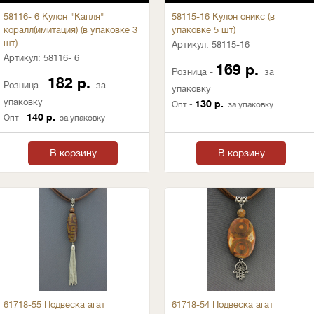
58116- 6 Кулон "Капля"
58115-16 Кулон оникс (в
коралл(имитация) (в упаковке 3
упаковке 5 шт)
шт)
Артикул:
58115-16
Артикул:
58116- 6
169 р.
Розница -
за
182 р.
Розница -
за
упаковку
упаковку
130 р.
Опт -
за упаковку
140 р.
Опт -
за упаковку
В корзину
В корзину
61718-55 Подвеска агат
61718-54 Подвеска агат