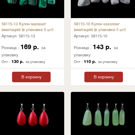
58115-13 Кулон малахит
58115-10 Кулон кахолонг
(имитация) (в упаковке 5 шт)
(имитация) (в упаковке 5 шт)
Артикул:
58115-13
Артикул:
58115-10
169 р.
143 р.
Розница -
за
Розница -
за
упаковку
упаковку
130 р.
110 р.
Опт -
за упаковку
Опт -
за упаковку
В корзину
В корзину