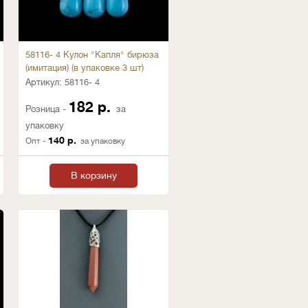
58116- 4 Кулон "Капля" бирюза
(имитация) (в упаковке 3 шт)
Артикул:
58116- 4
182 р.
Розница -
за
упаковку
140 р.
Опт -
за упаковку
В корзину