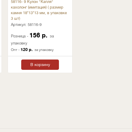
58116- 9 Кулон "Капля"
кахолонг (имитация) ( размер
камня 18*13*13 мм, в упаковке
3 шт)
Артикул:
58116-9
156 р.
Розница -
за
упаковку
120 р.
Опт -
за упаковку
В корзину