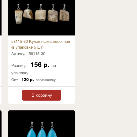
58115-30 Кулон яшма песочная
(в упаковке 5 шт)
Артикул:
58115-30
156 р.
Розница -
за
упаковку
120 р.
Опт -
за упаковку
В корзину