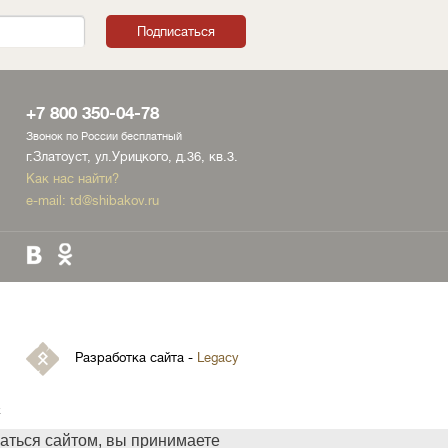
+7 800 350-04-78
Звонок по России бесплатный
г.Златоуст, ул.Урицкого, д.36, кв.3.
Как нас найти?
e-mail:
td@shibakov.ru
Разработка сайта -
Legacy
х
аться сайтом, вы принимаете