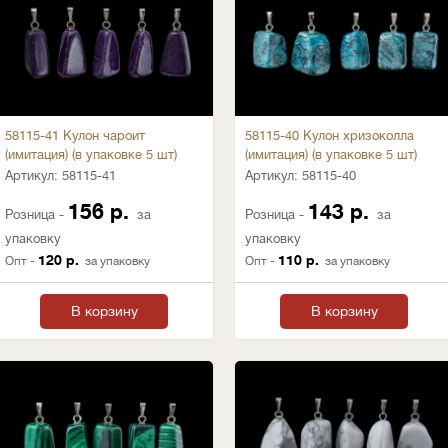
58115-41 Кулон чароит
58115-40 Кулон хризоколла
(имитация) (в упаковке 5 шт)
(имитация) (в упаковке 5 шт)
Артикул:
58115-41
Артикул:
58115-40
156 р.
143 р.
Розница -
за
Розница -
за
упаковку
упаковку
120 р.
110 р.
Опт -
за упаковку
Опт -
за упаковку
В корзину
В корзину