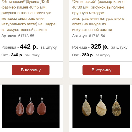
"Этнический"(бусина ДЗИ)
"Этнический" (размер камня
(размер камня 40*15 мм,
40*30 мм, рисунок выполнен
рисунок выполнен вручную
вручную методом
методом хим.травления
хим.травления натурального
натурального агата) на шнуре
агата) на шнуре из
из искусственной замши
искусственной замши
Артикул:
61718-55
Артикул:
61718-54
442 р.
325 р.
Розница -
за штуку
Розница -
за штуку
340 р.
250 р.
Опт -
за штуку
Опт -
за штуку
В корзину
В корзину