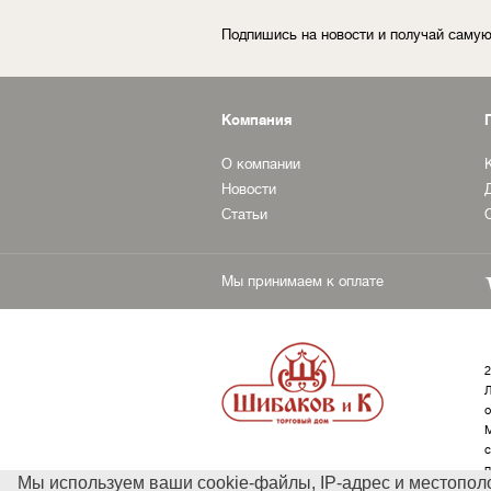
Подпишись на новости и получай сам
Компания
О компании
Новости
Статьи
Мы принимаем к оплате
2
Л
о
М
с
п
Мы используем ваши cookie-файлы, IP-адрес и местопол