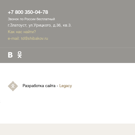
+7 800 350-04-78
Звонок по России бесплатный
г.Златоуст, ул.Урицкого, д.36, кв.3.
Как нас найти?
e-mail:
td@shibakov.ru
Разработка сайта -
Legacy
х