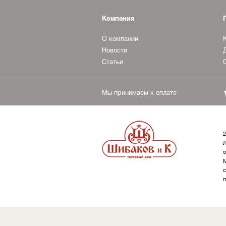
Компания
О компании
Новости
Статьи
Мы принимаем к оплате
2
Л
о
М
с
п