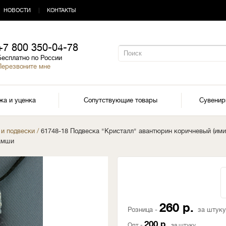
НОВОСТИ
|
КОНТАКТЫ
+7 800 350-04-78
Бесплатно по России
Перезвоните мне
жа и уценка
Сопутствующие товары
Сувени
 и подвески
/
61748-18 Подвеска "Кристалл" авантюрин коричневый (ими
замши
260 р.
Розница -
за штуку
200 р.
Опт -
за штуку