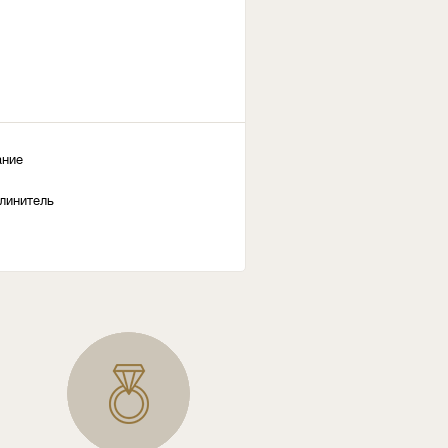
ание
длинитель