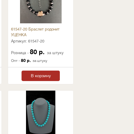
61547-20 Браслет родонит
УЦЕНКА
Артикул:
61547-20
80 р.
Розница -
за штуку
80 р.
Опт -
за штуку
В корзину