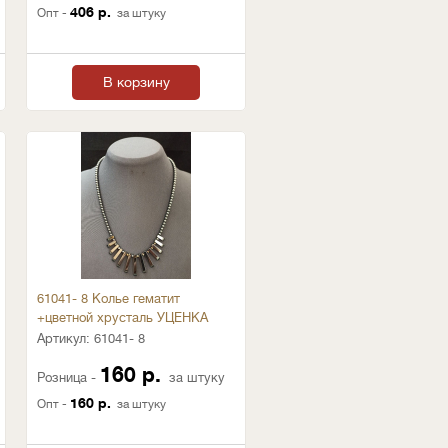
406 р.
Опт -
за штуку
В корзину
61041- 8 Колье гематит
+цветной хрусталь УЦЕНКА
Артикул:
61041- 8
160 р.
Розница -
за штуку
160 р.
Опт -
за штуку