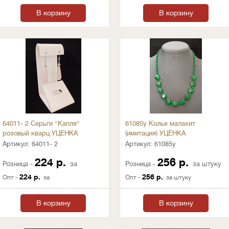
В корзину
В корзину
64011- 2 Серьги "Капля"
61085у Колье малахит
розовый кварц УЦЕНКА
(имитация) УЦЕНКА
Артикул:
64011- 2
Артикул:
61085у
224 р.
256 р.
Розница -
за
Розница -
за штуку
224 р.
256 р.
Опт -
за
Опт -
за штуку
В корзину
В корзину