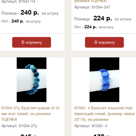
резинке УЦЕНКА
Артикул:
61547-14
Артикул:
61504-241
240 р.
Розница -
за штуку
224 р.
Розница -
за штуку
240 р.
Опт -
за штуку
224 р.
Опт -
за штуку
В корзину
В корзину
61504-27у Браслет-шарик d-12
61502- 4 Браслет кошачий глаз
мм агат синий, на резинке
(имитация) синий, (размер звена
УЦЕНКА
20*15), на резинке
Артикул:
61504-27у
Артикул:
61502- 4