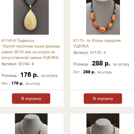
61740-8 Подвеска
61175- 4у Колье сердолик
"Капля"песочная яшма (размер
УЦЕНКА
камня 38*23 мм) на шнуре из
Артикул:
61175- 4
искусственной замши УЦЕНКА
288 р.
Артикул:
61740- 8
Розница -
за штуку
288 р.
Опт -
за штуку
176 р.
Розница -
за штуку
176 р.
Опт -
за штуку
В корзину
В корзину