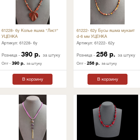
61228- 6у Колье яшма "Лист"
61222- 62у Бусы яшма мукаит
УЦЕНКА
d-6 мм УЦЕНКА
Артикул:
61228- 6у
Артикул:
61222- 62у
390 р.
256 р.
Розница -
за штуку
Розница -
за штуку
390 р.
256 р.
Опт -
за штуку
Опт -
за штуку
В корзину
В корзину