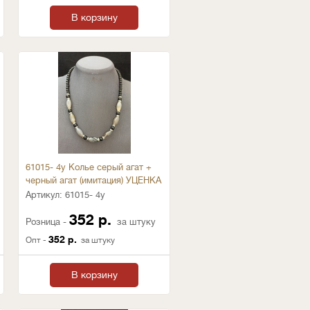
В корзину
61015- 4у Колье серый агат +
черный агат (имитация) УЦЕНКА
Артикул:
61015- 4у
352 р.
Розница -
за штуку
352 р.
Опт -
за штуку
В корзину