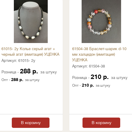
61015- 2у Колье серый агат +
61504-38 Браслет-шарик d-10
черный агат (имитация) УЦЕНКА
мм халцедон (имитация)
УЦЕНКА
Артикул:
61015- 2у
Артикул:
61504-38
288 р.
Розница -
за штуку
210 р.
Розница -
за штуку
288 р.
Опт -
за штуку
210 р.
Опт -
за штуку
В корзину
В корзину