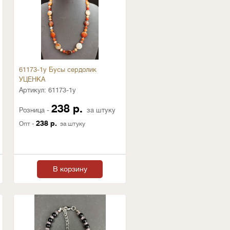
61173-1у Бусы сердолик
УЦЕНКА
Артикул:
61173-1у
238 р.
Розница -
за штуку
238 р.
Опт -
за штуку
В корзину