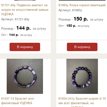
61721-83у Подвеска аметист на
61065у Колье коралл (имитация)
шнуре из искусственной замши
Артикул:
61065у
УЦЕНКА
150 р.
Артикул:
61721-83у
Розница -
за штуку
150 р.
Опт -
за штуку
144 р.
Розница -
за штуку
144 р.
Опт -
за штуку
В корзину
В корзину
61547-14 Браслет агат
61504-241у Браслет-шарик d-10
фиолетовый УЦЕНКА
мм агат фиолетовый, на