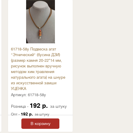
61718-58у Подвеска агат
"Этнический" (бусина ДЗИ)
(размер камня 20-22*14 мм,
рисунок выполнен вручную
методом хим.травления
натурального агата) на шнуре
из искусственной замши
УЦЕНКА
Артикул:
61718-58у
192 р.
Розница -
за штуку
192 р.
Опт -
за штуку
В корзину