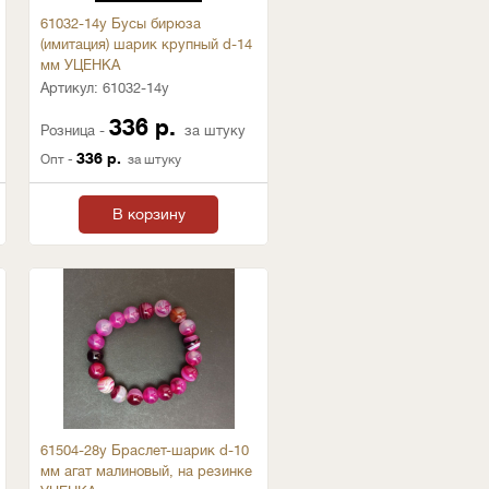
61032-14у Бусы бирюза
(имитация) шарик крупный d-14
мм УЦЕНКА
Артикул:
61032-14у
336 р.
Розница -
за штуку
336 р.
Опт -
за штуку
В корзину
61504-28у Браслет-шарик d-10
мм агат малиновый, на резинке