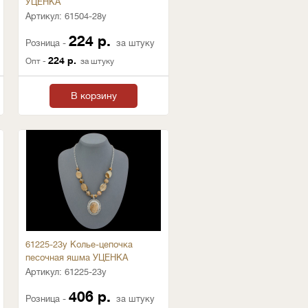
УЦЕНКА
Артикул:
61504-28у
224 р.
Розница -
за штуку
224 р.
Опт -
за штуку
В корзину
61225-23у Колье-цепочка
песочная яшма УЦЕНКА
Артикул:
61225-23у
406 р.
Розница -
за штуку