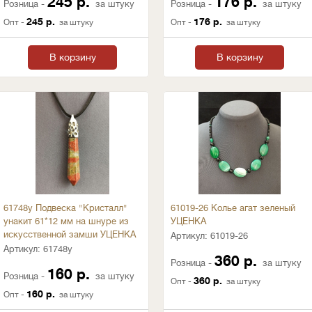
245 р.
176 р.
Розница -
за штуку
Розница -
за штуку
245 р.
176 р.
Опт -
за штуку
Опт -
за штуку
В корзину
В корзину
61748у Подвеска "Кристалл"
61019-26 Колье агат зеленый
унакит 61*12 мм на шнуре из
УЦЕНКА
искусственной замши УЦЕНКА
Артикул:
61019-26
Артикул:
61748у
360 р.
Розница -
за штуку
160 р.
Розница -
за штуку
360 р.
Опт -
за штуку
160 р.
Опт -
за штуку