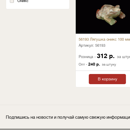
Оникс
56193 Лягушка оникс 100 м
Артикул:
56193
312 р.
Розница -
за шту
240 р.
Опт -
за штуку
В корзину
Подпишись на новости и получай самую свежую информац