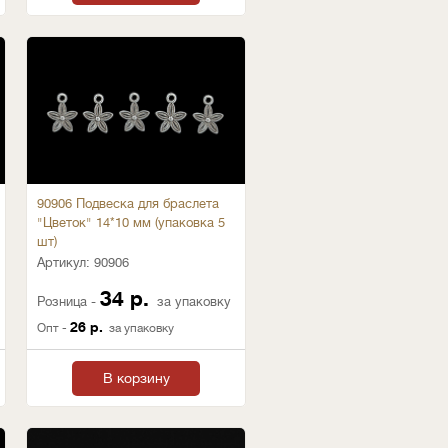
90906 Подвеска для браслета
"Цветок" 14*10 мм (упаковка 5
шт)
Артикул:
90906
34 р.
Розница -
за упаковку
26 р.
Опт -
за упаковку
В корзину