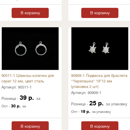
В корзину
В корзину
90511-1 Швензы-колечки для
90909-1 Подвеска для браслета
серег 12 мм, цвет сталь
"Черепашка" 19*12 мм
(упаковка 2 шт)
Артикул:
90511-1
Артикул:
90909-1
39 р.
Розница -
за
25 р.
Розница -
за упаковку
30 р.
Опт -
за
19 р.
Опт -
за упаковку
В корзину
В корзину