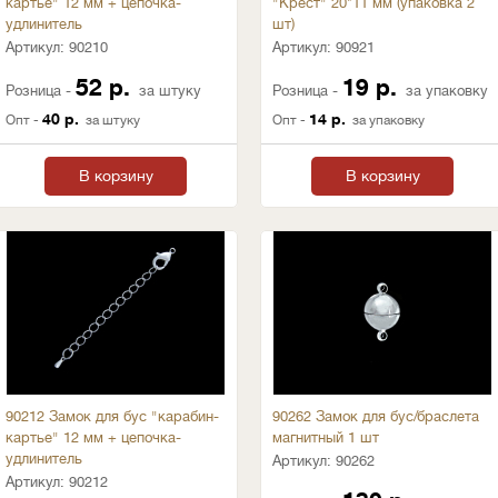
картье" 12 мм + цепочка-
"Крест" 20*11 мм (упаковка 2
удлинитель
шт)
Артикул:
90210
Артикул:
90921
52 р.
19 р.
Розница -
за штуку
Розница -
за упаковку
40 р.
14 р.
Опт -
за штуку
Опт -
за упаковку
В корзину
В корзину
90212 Замок для бус "карабин-
90262 Замок для бус/браслета
картье" 12 мм + цепочка-
магнитный 1 шт
удлинитель
Артикул:
90262
Артикул:
90212