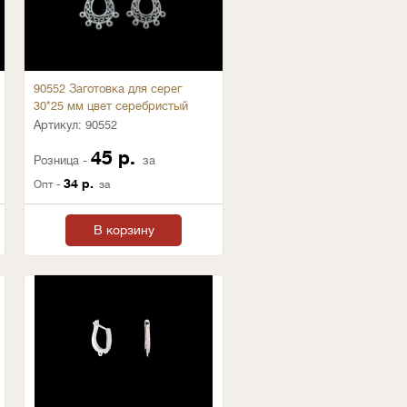
90552 Заготовка для серег
30*25 мм цвет серебристый
Артикул:
90552
45 р.
Розница -
за
34 р.
Опт -
за
В корзину