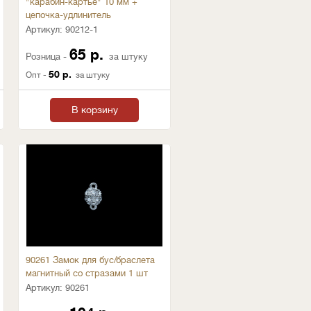
"карабин-картье" 10 мм +
цепочка-удлинитель
Артикул:
90212-1
65 р.
Розница -
за штуку
50 р.
Опт -
за штуку
В корзину
90261 Замок для бус/браслета
магнитный со стразами 1 шт
Артикул:
90261