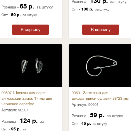
130 р.
Розница -
за штуку
65 р.
Розница -
за штуку
100 р.
Опт -
за штуку
50 р.
Опт -
за штуку
В корзину
В корзину
90507 Швензы для серег
90601 Заготовка для
английский замок 17 мм цвет
декоративной булавки 38*23 мм
черненое серебро
Артикул:
90601
Артикул:
90507
59 р.
Розница -
за штуку
124 р.
Розница -
за
45 р.
Опт -
за штуку
95 р.
Опт -
за