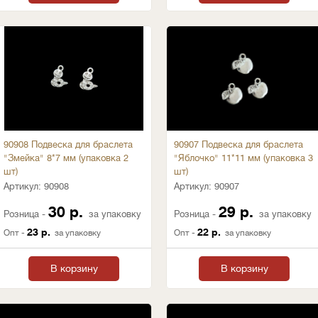
90908 Подвеска для браслета
90907 Подвеска для браслета
"Змейка" 8*7 мм (упаковка 2
"Яблочко" 11*11 мм (упаковка 3
шт)
шт)
Артикул:
90908
Артикул:
90907
30 р.
29 р.
Розница -
за упаковку
Розница -
за упаковку
23 р.
22 р.
Опт -
за упаковку
Опт -
за упаковку
В корзину
В корзину