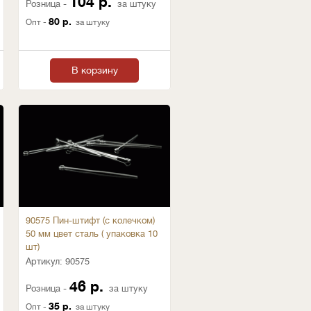
104 р.
Розница -
за штуку
80 р.
Опт -
за штуку
В корзину
90575 Пин-штифт (с колечком)
50 мм цвет сталь ( упаковка 10
шт)
Артикул:
90575
46 р.
Розница -
за штуку
35 р.
Опт -
за штуку