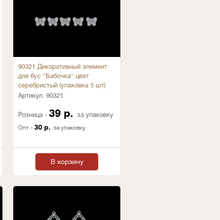
90321 Декоративный элемент
для бус "Бабочка" цвет
серебристый (упаковка 5 шт)
Артикул:
90321
39 р.
Розница -
за упаковку
30 р.
Опт -
за упаковку
В корзину