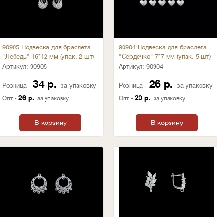
90905 Подвеска для браслета
90904 Подвеска для браслета
"Лебедь" 16*12 мм (упак. 2 шт)
"Сердечко" 7*7 мм (упак. 5 шт)
Артикул:
90905
Артикул:
90904
34 р.
26 р.
Розница -
за упаковку
Розница -
за упаковку
26 р.
20 р.
Опт -
за упаковку
Опт -
за упаковку
В корзину
В корзину