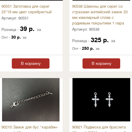
90551 Заготовка для серег
90538 Швензы для серег со
25*19 мм цвет серебристый
стразами английский замок 20
мм ювелирный сплав с
Артикул:
90551
родиевым покрытием 1 пара
39 р.
Артикул:
90538
Розница -
за
30 р.
Опт -
за
325 р.
Розница -
за
250 р.
Опт -
за
В корзину
В корзину
90210 Замок для бус "карабин-
90921 Подвеска для браслета