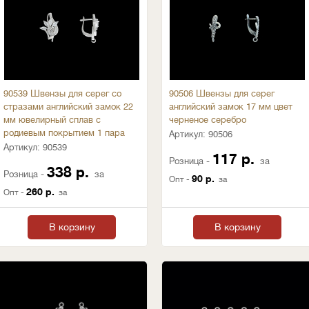
90539 Швензы для серег со
90506 Швензы для серег
стразами английский замок 22
английский замок 17 мм цвет
мм ювелирный сплав с
черненое серебро
родиевым покрытием 1 пара
Артикул:
90506
Артикул:
90539
117 р.
Розница -
за
338 р.
Розница -
за
90 р.
Опт -
за
260 р.
Опт -
за
В корзину
В корзину