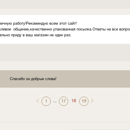
личную работу!Рекомендую всем этот сайт!
ливое общение,качественно упакованная посылка.Ответы на все вопр
ельно приду в ваш магазин не один раз.
Спасибо за добрые слова!
...
18
1
17
19