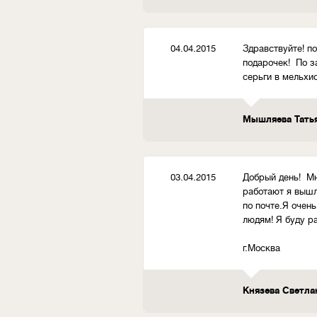
04.04.2015
Здравствуйте! п
подарочек! По з
серьги в мельхи
Мышляева Татья
03.04.2015
Добрый день! Мн
работают я вышл
по почте.Я очен
людям! Я буду р
г.Москва
Князева Светла