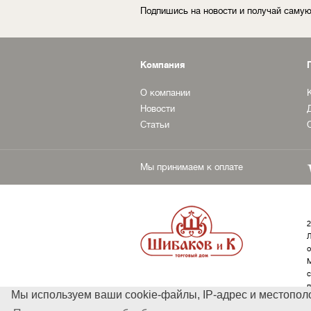
Подпишись на новости и получай сам
Компания
О компании
Новости
Статьи
Мы принимаем к оплате
2
Л
о
М
с
п
Мы используем ваши cookie-файлы, IP-адрес и местопол