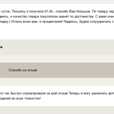
суток. Посылку я получила 01.04., спасибо Вам большое. По товару нар
деюсь, и качество товара покупатели оценят по достоинству. С вами оче
ладку;) Успеха всем вам и процветания! Надеюсь, будем сотрудничать с
ья
Спасибо за отзыв!
что так быстро отреагировали на мой отзыв! Теперь я могу увеличить ф
зделия во всех тонкостях!