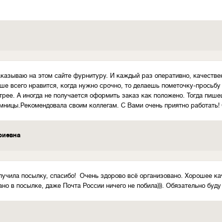
аказываю на этом сайте фурнитуру. И каждый раз оперативно, качествен
ше всего нравится, когда нужно срочно, то делаешь пометочку-просьбу
трее. А иногда не получается оформить заказ как положено. Тогда пишеш
мницы.Рекомендовала своим коллегам. С Вами очень приятно работать!
риевна
лучила посылку, спасибо! Очень здорово всё организовано. Хорошее к
но в посылке, даже Почта России ничего не побила))). Обязательно буд