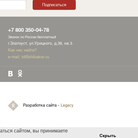
+7 800 350-04-78
Звонок по России бесплатный
г.Златоуст, ул.Урицкого, д.36, кв.3.
Как нас найти?
e-mail:
td@shibakov.ru
Разработка сайта -
Legacy
х
аться сайтом, вы принимаете
Скрыть