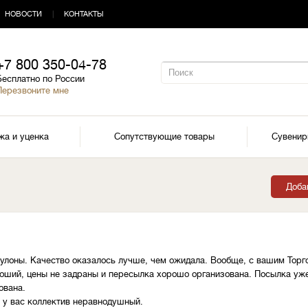
НОВОСТИ
|
КОНТАКТЫ
+7 800 350-04-78
Бесплатно по России
Перезвоните мне
жа и уценка
Сопутствующие товары
Сувени
Доба
улоны. Качество оказалось лучше, чем ожидала. Вообще, с вашим Торг
оший, цены не задраны и пересылка хорошо организована. Посылка уже 
ована.
о у вас коллектив неравнодушный.