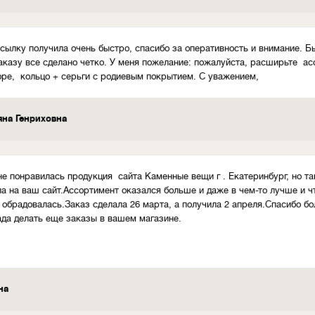
осылку получила очень быстро, спасибо за оперативность и внимание. Б
аказу все сделано четко. У меня пожелание: пожалуйста, расширьте а
оре, кольцо + серьги с родиевым покрытием. С уважением,
на Генриховна
е понравилась продукция сайта Каменные вещи г . Екатеринбург, но та
а на ваш сайт.Ассортимент оказался больше и даже в чем-то лучше и ч
ь обрадовалась.Заказ сделала 26 марта, а получила 2 апреля.Спасибо 
ада делать еще заказы в вашем магазине.
на