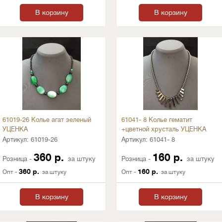
В корзину
В корзину
61019-26 Колье агат зеленый
61041- 8 Колье гематит
УЦЕНКА
+цветной хрусталь УЦЕНКА
Артикул:
61019-26
Артикул:
61041- 8
360 р.
160 р.
Розница -
за штуку
Розница -
за штуку
360 р.
160 р.
Опт -
за штуку
Опт -
за штуку
В корзину
В корзину