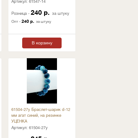
Артикул:
61547-14
240 р.
Розница -
за штуку
240 р.
Опт -
за штуку
В корзину
61504-27у Браслет-шарик d-12
мм агат синий, на резинке
УЦЕНКА
Артикул:
61504-27у