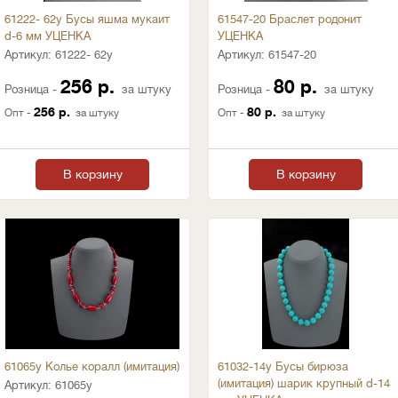
61222- 62у Бусы яшма мукаит
61547-20 Браслет родонит
d-6 мм УЦЕНКА
УЦЕНКА
Артикул:
61222- 62у
Артикул:
61547-20
256 р.
80 р.
Розница -
за штуку
Розница -
за штуку
256 р.
80 р.
Опт -
за штуку
Опт -
за штуку
В корзину
В корзину
61065у Колье коралл (имитация)
61032-14у Бусы бирюза
(имитация) шарик крупный d-14
Артикул:
61065у