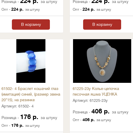
224 р.
224 р.
Розница -
за штуку
Розница -
за штуку
224 р.
224 р.
Опт -
за штуку
Опт -
за штуку
В корзину
В корзину
61502- 4 Браслет кошачий глаз
61225-23у Колье-цепочка
(имитация) синий, (размер звена
песочная яшма УЦЕНКА
20*15), на резинке
Артикул:
61225-23у
Артикул:
61502- 4
406 р.
Розница -
за штуку
176 р.
Розница -
за штуку
406 р.
Опт -
за штуку
176 р.
Опт -
за штуку