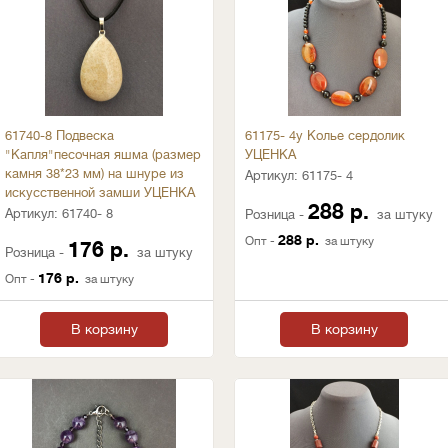
61740-8 Подвеска
61175- 4у Колье сердолик
"Капля"песочная яшма (размер
УЦЕНКА
камня 38*23 мм) на шнуре из
Артикул:
61175- 4
искусственной замши УЦЕНКА
288 р.
Артикул:
61740- 8
Розница -
за штуку
288 р.
Опт -
за штуку
176 р.
Розница -
за штуку
176 р.
Опт -
за штуку
В корзину
В корзину