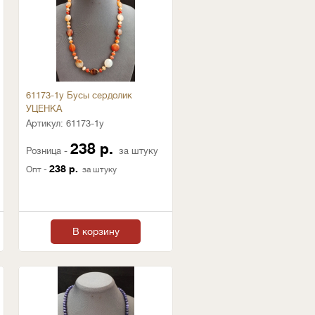
61173-1у Бусы сердолик
УЦЕНКА
Артикул:
61173-1у
238 р.
Розница -
за штуку
238 р.
Опт -
за штуку
В корзину