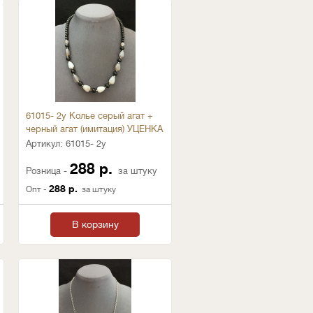
61015- 2у Колье серый агат +
черный агат (имитация) УЦЕНКА
Артикул:
61015- 2у
288 р.
Розница -
за штуку
288 р.
Опт -
за штуку
В корзину