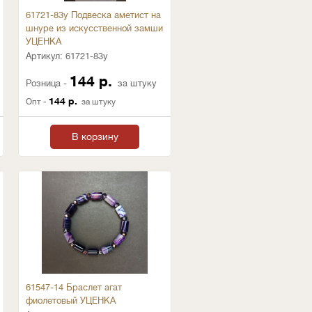
61721-83у Подвеска аметист на
шнуре из искусственной замши
УЦЕНКА
Артикул:
61721-83у
144 р.
Розница -
за штуку
144 р.
Опт -
за штуку
В корзину
61547-14 Браслет агат
фиолетовый УЦЕНКА