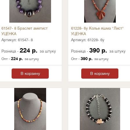
61547- 8 Браслет аметист
61228- 6у Колье яшма "Лист"
УЦЕНКА
УЦЕНКА
Артикул:
61547- 8
Артикул:
61228- 6у
224 р.
390 р.
Розница -
за штуку
Розница -
за штуку
224 р.
390 р.
Опт -
за штуку
Опт -
за штуку
В корзину
В корзину