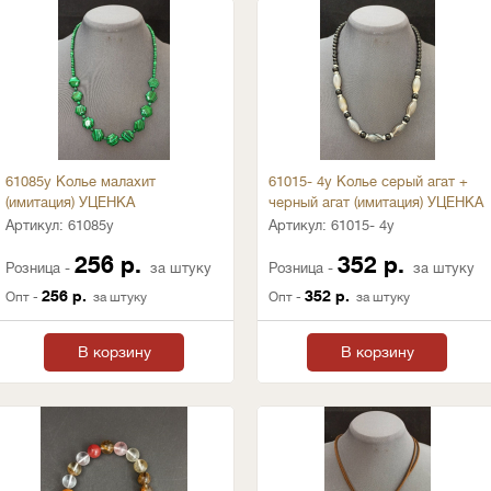
61085у Колье малахит
61015- 4у Колье серый агат +
(имитация) УЦЕНКА
черный агат (имитация) УЦЕНКА
Артикул:
61085у
Артикул:
61015- 4у
256 р.
352 р.
Розница -
за штуку
Розница -
за штуку
256 р.
352 р.
Опт -
за штуку
Опт -
за штуку
В корзину
В корзину