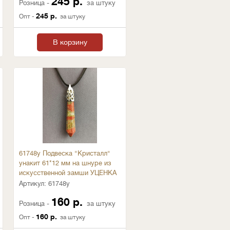
245 р.
Розница -
за штуку
245 р.
Опт -
за штуку
В корзину
61748у Подвеска "Кристалл"
унакит 61*12 мм на шнуре из
искусственной замши УЦЕНКА
Артикул:
61748у
160 р.
Розница -
за штуку
160 р.
Опт -
за штуку