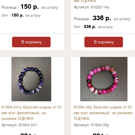
мм УЦЕНКА
150 р.
Артикул:
61032-14у
Розница -
за штуку
150 р.
Опт -
за штуку
336 р.
Розница -
за штуку
336 р.
Опт -
за штуку
В корзину
В корзину
61504-241у Браслет-шарик d-10
61504-28у Браслет-шарик d-10
мм агат фиолетовый, на
мм агат малиновый, на резинке
резинке УЦЕНКА
УЦЕНКА
Артикул:
61504-241
Артикул:
61504-28у