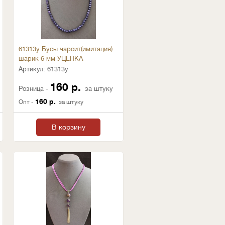
61313у Бусы чароит(имитация)
шарик 6 мм УЦЕНКА
Артикул:
61313у
160 р.
Розница -
за штуку
160 р.
Опт -
за штуку
В корзину