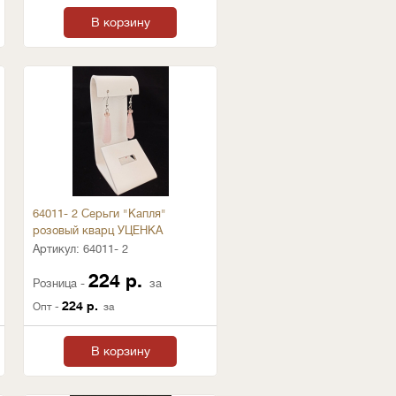
В корзину
64011- 2 Серьги "Капля"
розовый кварц УЦЕНКА
Артикул:
64011- 2
224 р.
Розница -
за
224 р.
Опт -
за
В корзину