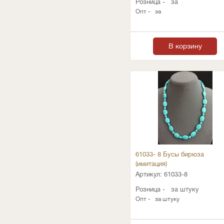
Розница -
за
Опт -
за
В корзину
61033- 8 Бусы бирюза
(имитация)
Артикул:
61033-8
Розница -
за штуку
Опт -
за штуку