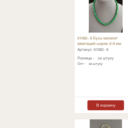
61082- 8 Бусы малахит
(имитация) шарик d-8 мм
Артикул:
61082- 8
Розница -
за штуку
Опт -
за штуку
В корзину