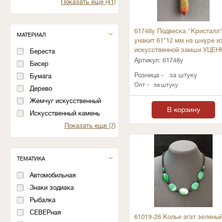
Показать еще (41)
61748у Подвеска "Кристалл
МАТЕРИАЛ
унакит 61*12 мм на шнуре и
искусственной замши УЦЕН
Береста
Артикул:
61748у
Бисер
Розница -
за штуку
Бумага
Опт -
за штуку
Дерево
Жемчуг искусственный
В корзину
Искусственный камень
Показать еще (7)
ТЕМАТИКА
Автомобильная
Знаки зодиака
Рыбалка
СЕВЕРная
61019-26 Колье агат зелены