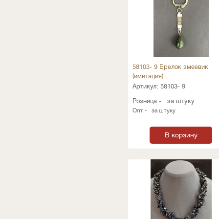
58103- 9 Брелок змеевик
(имитация)
Артикул:
58103- 9
Розница -
за штуку
Опт -
за штуку
В корзину