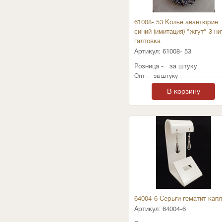
61008- 53 Колье авантюрин
синий (имитация) "жгут" 3 ни
галтовка
Артикул:
61008- 53
Розница -
за штуку
Опт -
за штуку
В корзину
64004-6 Серьги гематит кап
Артикул:
64004-6