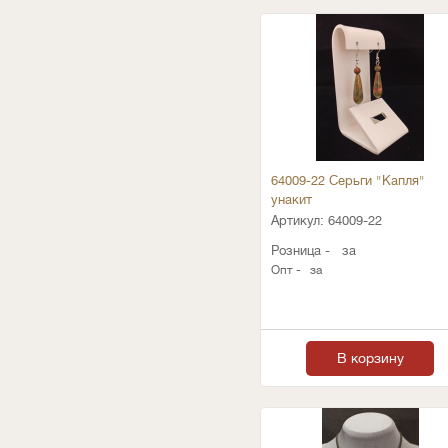
64009-22 Серьги "Капля"
унакит
Артикул:
64009-22
Розница -
за
Опт -
за
В корзину