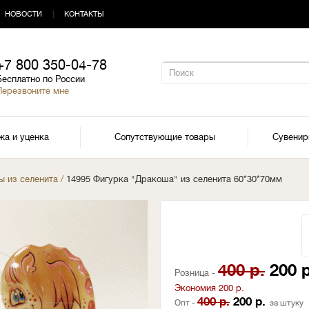
НОВОСТИ
|
КОНТАКТЫ
+7 800 350-04-78
Бесплатно по России
Перезвоните мне
жа и уценка
Сопутствующие товары
Сувени
ы из селенита
/
14995 Фигурка "Дракоша" из селенита 60*30*70мм
400 р.
200 р
Розница -
Экономия 200 р.
400 р.
200 р.
Опт -
за штуку