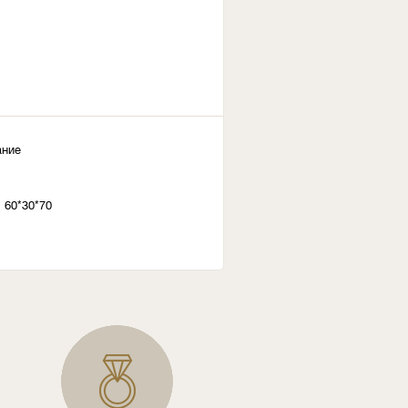
ание
 60*30*70