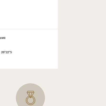
ание
 26*22*5