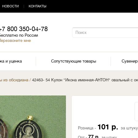
НОВОСТИ
|
КОНТАКТЫ
+7 800 350-04-78
Бесплатно по России
Перезвоните мне
жа и уценка
Сопутствующие товары
Сувени
ы из обсидиана
/
42463- 54 Кулон "Икона именная-АНТОН" овальный с о
101 р.
Розница -
за штуку
77 р.
Опт -
за штуку