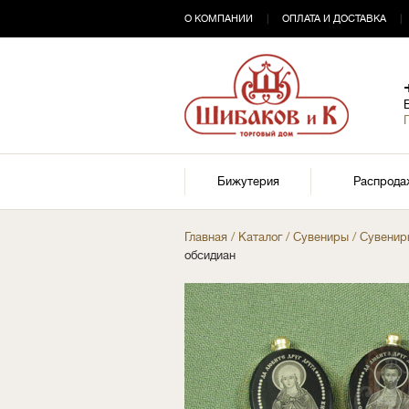
О КОМПАНИИ
|
ОПЛАТА И ДОСТАВКА
|
Бижутерия
Распрода
Главная
/
Каталог
/
Сувениры
/
Сувенир
обсидиан