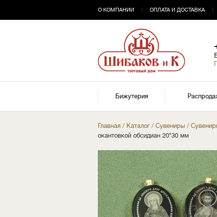
О КОМПАНИИ
|
ОПЛАТА И ДОСТАВКА
|
Бижутерия
Распрода
Главная
/
Каталог
/
Сувениры
/
Сувенир
окантовкой обсидиан 20*30 мм