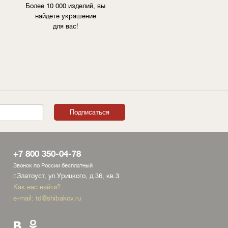
Более 10 000 изделий, вы
найдёте украшение
для вас!
+7 800 350-04-78
Звонок по России бесплатный
г.Златоуст, ул.Урицкого, д.36, кв.3.
Как нас найти?
e-mail:
td@shibakov.ru