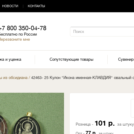
НОВОСТИ
|
КОНТАКТЫ
+7 800 350-04-78
Бесплатно по России
Перезвоните мне
жа и уценка
Сопутствующие товары
Сувени
ы из обсидиана
/
42463- 25 Кулон "Икона именная-КЛАВДИЯ" овальный 
101 р.
Розница -
за штуку
77 р.
Опт -
за штуку