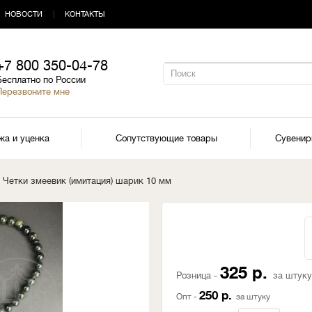
НОВОСТИ
|
КОНТАКТЫ
+7 800 350-04-78
Бесплатно по России
Перезвоните мне
жа и уценка
Сопутствующие товары
Сувени
 Четки змеевик (имитация) шарик 10 мм
325 р.
Розница -
за штуку
250 р.
Опт -
за штуку