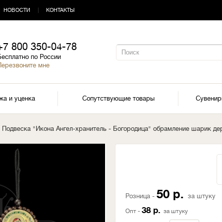
НОВОСТИ
|
КОНТАКТЫ
+7 800 350-04-78
Бесплатно по России
Перезвоните мне
жа и уценка
Сопутствующие товары
Сувени
2 Подвеска "Икона Ангел-хранитель - Богородица" обрамление шарик де
50 р.
Розница -
за штуку
38 р.
Опт -
за штуку