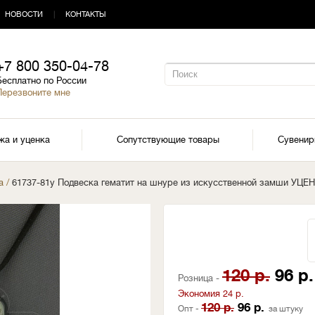
НОВОСТИ
|
КОНТАКТЫ
+7 800 350-04-78
Бесплатно по России
Перезвоните мне
жа и уценка
Сопутствующие товары
Сувени
а
/
61737-81у Подвеска гематит на шнуре из искусственной замши УЦЕ
120 р.
96 р.
Розница -
Экономия 24 р.
120 р.
96 р.
Опт -
за штуку