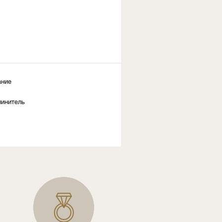
ание
линитель