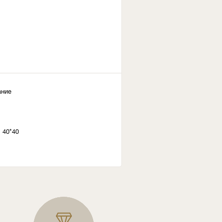
ание
 40*40