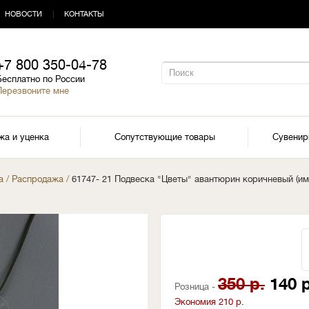
НОВОСТИ
|
КОНТАКТЫ
+7 800 350-04-78
Бесплатно по России
Перезвоните мне
жа и уценка
Сопутствующие товары
Сувени
а
/
Распродажа
/
61747- 21 Подвеска "Цветы" авантюрин коричневый (им
350 р.
140 р
Розница -
Экономия 210 р.