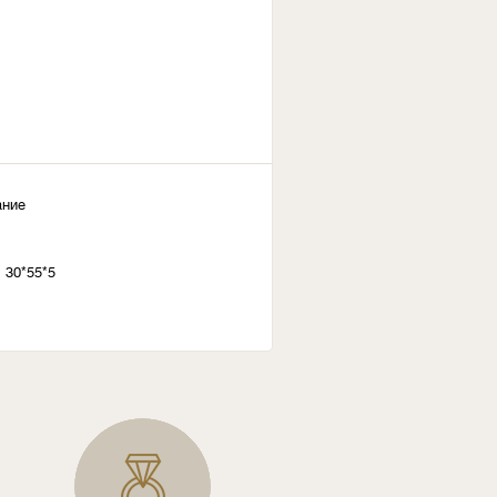
ание
 30*55*5