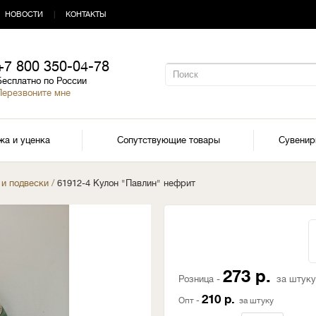
НОВОСТИ
|
КОНТАКТЫ
+7 800 350-04-78
Бесплатно по России
Перезвоните мне
жа и уценка
Сопутствующие товары
Сувени
 и подвески
/
61912-4 Кулон "Павлин" нефрит
273 р.
Розница -
за штуку
210 р.
Опт -
за штуку