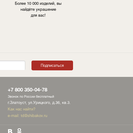
Более 10 000 изделий, вы
найдёте украшение
для вас!
+7 800 350-04-78
Звонок по России бесплатный
г.Златоуст, ул.Урицкого, д.36, кв.3.
Как нас найти?
e-mail:
td@shibakov.ru