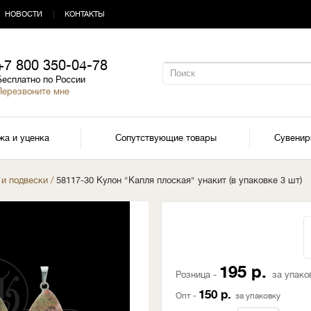
НОВОСТИ
|
КОНТАКТЫ
+7 800 350-04-78
Бесплатно по России
Перезвоните мне
жа и уценка
Сопутствующие товары
Сувени
 и подвески
/
58117-30 Кулон "Капля плоская" унакит (в упаковке 3 шт)
195 р.
Розница -
за упако
150 р.
Опт -
за упаковку