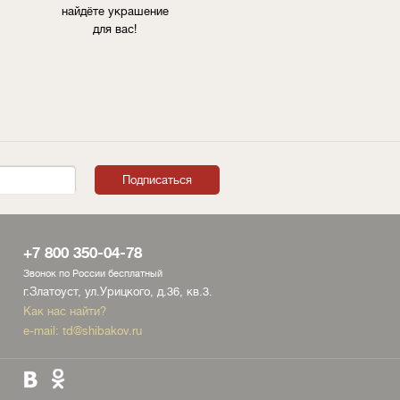
найдёте украшение
для вас!
+7 800 350-04-78
Звонок по России бесплатный
г.Златоуст, ул.Урицкого, д.36, кв.3.
Как нас найти?
e-mail:
td@shibakov.ru