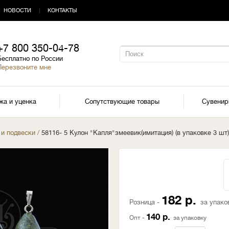
НОВОСТИ
|
КОНТАКТЫ
+7 800 350-04-78
Бесплатно по России
Перезвоните мне
жа и уценка
Сопутствующие товары
Сувени
 и подвески
/
58116- 5 Кулон "Капля"змеевик(имитация) (в упаковке 3 шт)
182 р.
Розница -
за упако
140 р.
Опт -
за упаковку