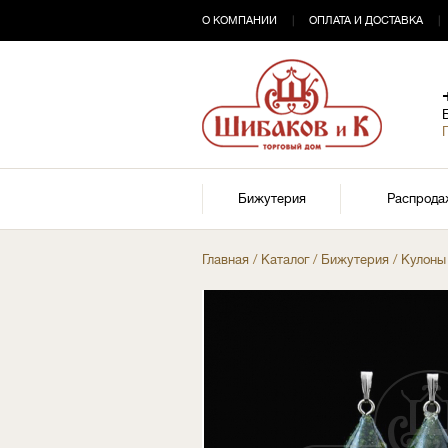
О КОМПАНИИ
|
ОПЛАТА И ДОСТАВКА
|
Бижутерия
Распрода
Главная
/
Каталог
/
Бижутерия
/
Кулоны