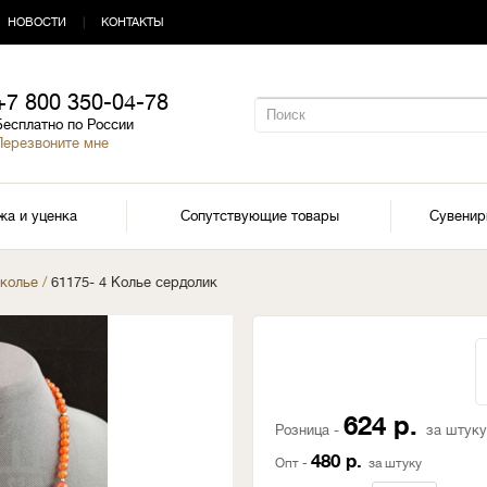
НОВОСТИ
|
КОНТАКТЫ
+7 800 350-04-78
Бесплатно по России
Перезвоните мне
жа и уценка
Сопутствующие товары
Сувени
 колье
/
61175- 4 Колье сердолик
624 р.
Розница -
за штуку
480 р.
Опт -
за штуку