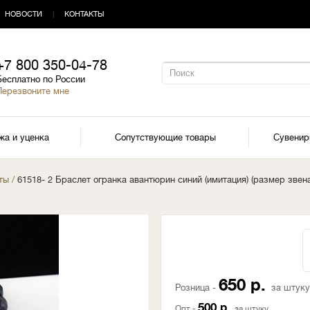
НОВОСТИ
|
КОНТАКТЫ
+7 800 350-04-78
Бесплатно по России
Перезвоните мне
жа и уценка
Сопутствующие товары
Сувени
ты
/
61518- 2 Браслет огранка авантюрин синий (имитация) (размер звен
650 р.
Розница -
за штуку
500 р.
Опт -
за штуку