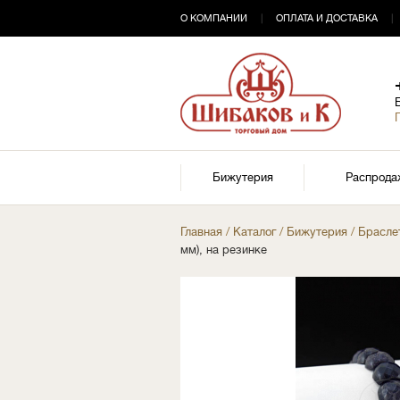
О КОМПАНИИ
|
ОПЛАТА И ДОСТАВКА
|
Бижутерия
Распрода
Главная
/
Каталог
/
Бижутерия
/
Брасле
мм), на резинке