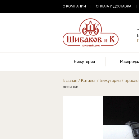
О КОМПАНИИ
|
ОПЛАТА И ДОСТАВКА
|
Бижутерия
Распрода
Главная
/
Каталог
/
Бижутерия
/
Брасле
резинке