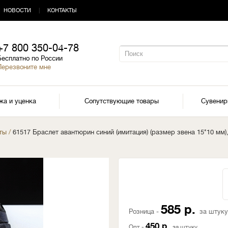
НОВОСТИ
|
КОНТАКТЫ
+7 800 350-04-78
Бесплатно по России
Перезвоните мне
жа и уценка
Сопутствующие товары
Сувени
ты
/
61517 Браслет авантюрин синий (имитация) (размер звена 15*10 мм),
585 р.
Розница -
за штуку
450 р.
Опт -
за штуку