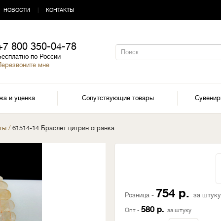
НОВОСТИ
|
КОНТАКТЫ
+7 800 350-04-78
Бесплатно по России
Перезвоните мне
жа и уценка
Сопутствующие товары
Сувени
ты
/
61514-14 Браслет цитрин огранка
754 р.
Розница -
за штуку
580 р.
Опт -
за штуку