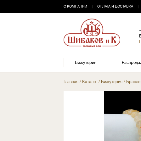
О КОМПАНИИ
|
ОПЛАТА И ДОСТАВКА
|
Бижутерия
Распрода
Главная
/
Каталог
/
Бижутерия
/
Брасле