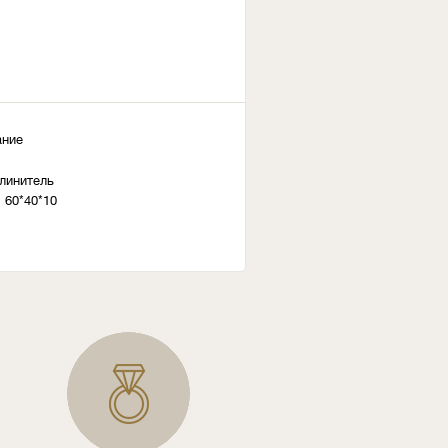
ание
длинитель
 60*40*10