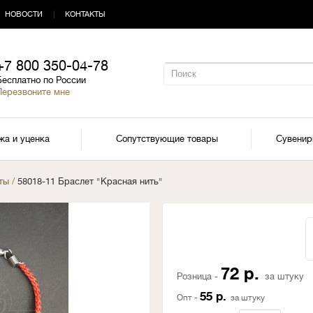
НОВОСТИ
|
КОНТАКТЫ
+7 800 350-04-78
Бесплатно по России
Перезвоните мне
жа и уценка
Сопутствующие товары
Сувени
ты
/
58018-11 Браслет "Красная нить"
72 р.
Розница -
за штуку
55 р.
Опт -
за штуку