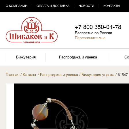
О КОМПАНИИ
|
ОПЛАТА И ДОСТАВКА
|
НОВОСТИ
|
КОНТАКТЫ
+7 800 350-04-78
Бесплатно по России
Перезвоните мне
Бижутерия
Распродажа и уценка
Со
Главная
/
Каталог
/
Распродажа и уценка
/
Бижутерия уценка
/
61547