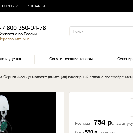
НОВОСТИ
|
КОНТАКТЫ
+7 800 350-04-78
Бесплатно по России
Перезвоните мне
жа и уценка
Сопутствующие товары
Сувени
63 Серьги+кольцо малахит (имитация) ювелирный сплав с посеребрением
754 р.
Розница -
за штуку
580 р.
Опт -
за штуку