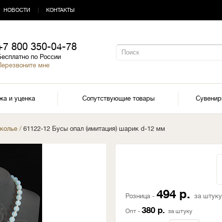
НОВОСТИ
|
КОНТАКТЫ
+7 800 350-04-78
Бесплатно по России
Перезвоните мне
жа и уценка
Сопутствующие товары
Сувени
 колье
/
61122-12 Бусы опал (имитация) шарик d-12 мм
494 р.
Розница -
за штуку
380 р.
Опт -
за штуку