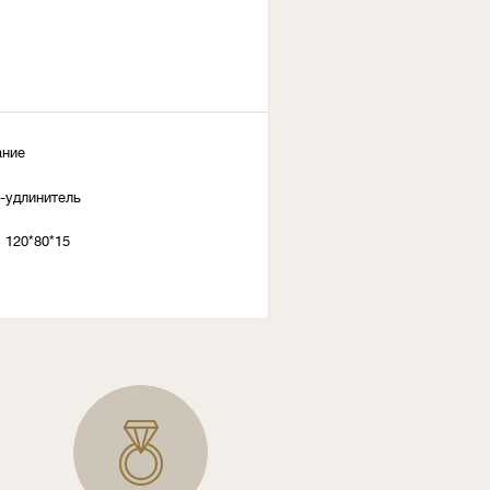
ание
а-удлинитель
 120*80*15