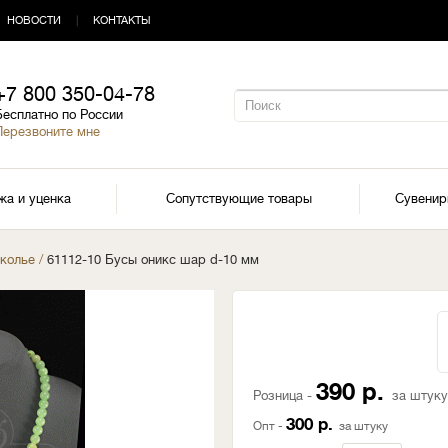
НОВОСТИ
|
КОНТАКТЫ
+7 800 350-04-78
Бесплатно по России
Перезвоните мне
жа и уценка
Сопутствующие товары
Сувени
 колье
/
61112-10 Бусы оникс шар d-10 мм
390 р.
Розница -
за штуку
300 р.
Опт -
за штуку