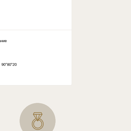
ание
 90*80*20