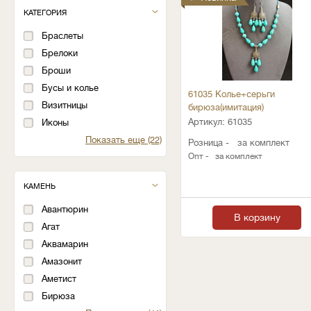
КАТЕГОРИЯ
Браслеты
Брелоки
Броши
Бусы и колье
61035 Колье+серьги
Визитницы
бирюза(имитация)
Артикул:
61035
Иконы
Показать еще (22)
Розница -
за комплект
Опт -
за комплект
КАМЕНЬ
Авантюрин
В корзину
Агат
Аквамарин
Амазонит
Аметист
Бирюза